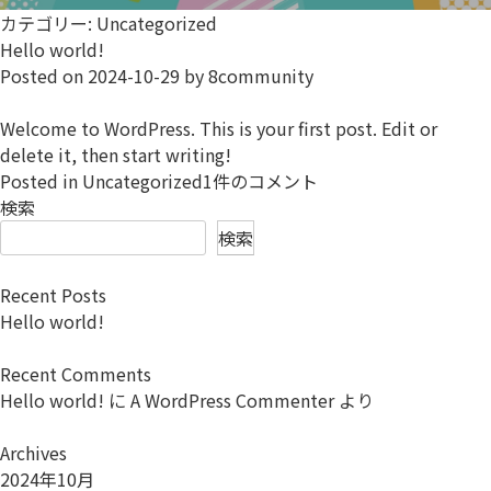
カテゴリー:
Uncategorized
Hello world!
Posted on
2024-10-29
by
8community
Welcome to WordPress. This is your first post. Edit or
delete it, then start writing!
Hello
Posted in
Uncategorized
1件のコメント
world!
検索
へ
検索
の
Recent Posts
Hello world!
Recent Comments
Hello world!
に
A WordPress Commenter
より
Archives
2024年10月